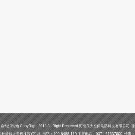
防炮 CopyRight 2013 All Right Reserved 河南良大空间消防科技有限公司 豫I
路大学科技园Y21栋 电话：400-8488-119 固定电话：0371-67637800 传真：03