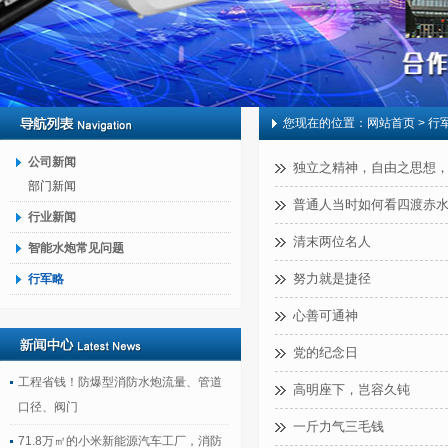
您现在的位置：
网站首页
> 行
公司新闻
独立之精神，自由之思想
部门新闻
普通人当时如何看四渡赤
行业新闻
清末两位名人
智能水炮常见问题
努力就是捷径
行军略
心善可通神
党的纪念日
工程省钱！防爆型消防水炮流量、管道
高明座下，岂容久钝
口径、阀门
一斤力气三毛钱
71.8万㎡的小米新能源汽车工厂，消防