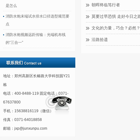
朝晖终临笃行者
是怎么
消防水炮末端试水排水口径选型规范要
莫要过早恐惧 走好今日之
点
文化的力量，巧合？必然
消防水炮视频远距传输：光端机布线
沿路拾遗
的“三合一”
地址：郑州高新区长椿路大学科技园Y21
栋
电话：400-8488-119 固定电话：0371-
67637800
手机：15638816119（微信）
传真：0371-64018858
邮箱：jxp@junxunpu.com