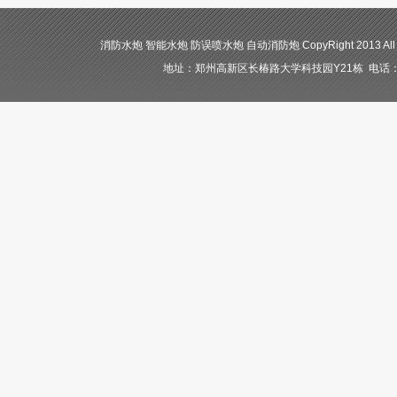
消防水炮 智能水炮 防误喷水炮 自动消防炮 CopyRight 2013 All
地址：郑州高新区长椿路大学科技园Y21栋 电话：400-84