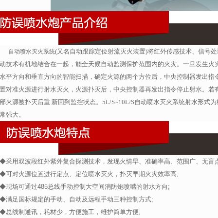
(又名自动跟踪定位射流灭火装置)将红外传感技术、信号
自动喷水灭火系统
动技术有机地结合在一起，能全天候自动监测保护范围内的火灾。一旦发生火
水平方向和垂直方向的智能扫描，确定火源的两个方位后，中央控制器发出指
置对准火源进行射水灭火，火源扑灭后，中央控制器再发出指令停止射水。若
部火源被扑灭后重 新回到监控状态。5L/S~10L/S自动喷水灭火系统射水形
常强大。
◆采用双波段红外紫外复合探测技术，发现火情早、准确率高、范围广、无盲点
◆可对火源位置进行定点、定位喷水灭火，扑灭早期火灾效率高;
◆现场可通过485总线手动控制大空间消防炮喷嘴的射水方向;
◆满足国标规定的手动、自动及远程手动三种控制方式;
◆总线制通讯，耗材少，方便施工，维护简单方便;