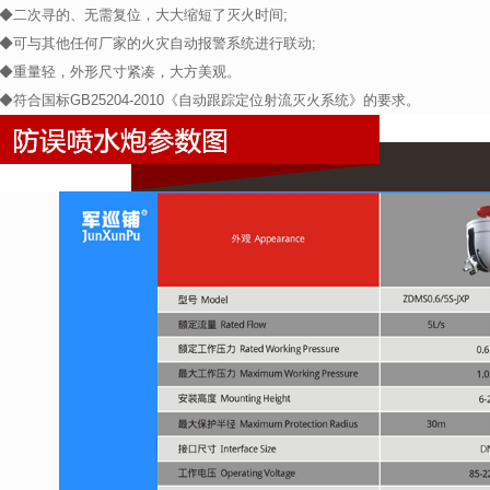
◆二次寻的、无需复位，大大缩短了灭火时间;
◆可与其他任何厂家的火灾自动报警系统进行联动;
◆重量轻，外形尺寸紧凑，大方美观。
◆符合国标GB25204-2010《自动跟踪定位射流灭火系统》的要求。