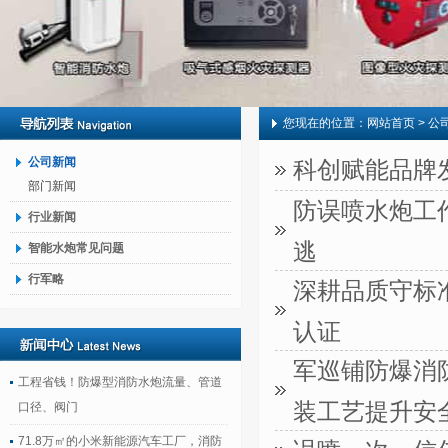
您现在的位置：
网站首页
> 公
公司新闻
科创赋能品牌
部门新闻
防误喷水炮工
行业新闻
逃
智能水炮常见问题
行军略
深耕品质守标准
认证
军巡铺防爆消
工程省钱！防爆型消防水炮流量、管道
装工艺提升安
口径、阀门
71.8万㎡的小米新能源汽车工厂，消防