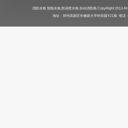
消防水炮 智能水炮 防误喷水炮 自动消防炮 CopyRight 2013 All
地址：郑州高新区长椿路大学科技园Y21栋 电话：400-84