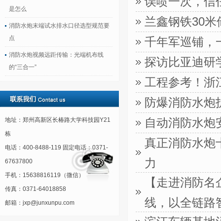
误喷一次，信
是怎么
兰鑫钢铁30
消防水炮末端试水排水口径选型规范要
点
千年军巡铺，
消防水炮视频远距传输：光端机布线
探访比亚迪研
的“三合一”
工程参考！浙
防爆消防水炮
自动消防水炮
地址：郑州高新区长椿路大学科技园Y21
栋
真正消防水炮
电话：400-8488-119 固定电话：0371-
力
67637800
手机：15638816119（微信）
【走进消防名
传真：0371-64018858
线，以全链路
邮箱：jxp@junxunpu.com