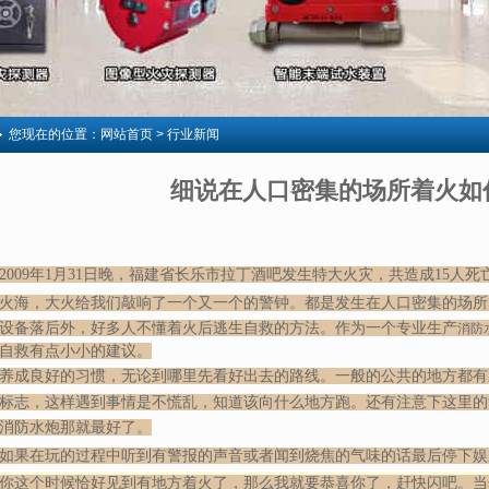
您现在的位置：
网站首页
> 行业新闻
细说在人口密集的场所着火如
2009年1月31日晚，
福建省
长乐市
拉丁酒吧发生
特大火灾
，共造成15人死
火海
，大火给我们敲响了一个又一个的警钟。都是发生在人口密集的场所
设备落后外，好多人不懂着火后逃生自救的方法。作为一个专业生产
消防
自救有点小小的建议。
养成良好的习惯，无论到哪里先看好出去的路线。
一般的公共的地方都有
标志，这样遇到事情是不慌乱，知道该向什么地方跑。还有注意下这里的
消防水炮
那就最好了。
如果在玩的过程中听到有警报的声音或者闻到烧焦的气味的话最后停下娱
你这个时候恰好见到有地方着火了，那么我就要恭喜你了，赶快闪吧。当