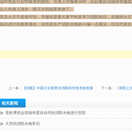
边叫也会引起呼吸道的烧伤。当身上衣服着火时，应赶紧设法脱掉衣服或
让人向身上浇水，喷灭火剂就更有效了。
其实火灾不是很可怕，关键还是要大家平时多学习消防知识，在碰到火灾
知识进行自救和逃生。这些是生产消防水炮的小编一点看法，仅仅代表自
上一条：
【转载】中国火灾形势与消防科学技术的发展
下一条：
《清明上
相关新闻
亚欧博览会现场布置自动寻的消防水炮进行安防
大空间消防水炮常识