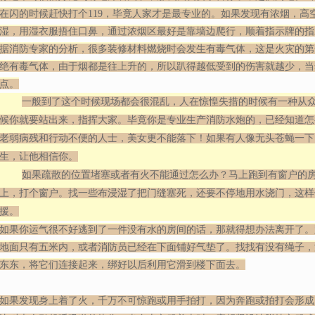
在闪的时候赶快打个119，毕竟人家才是最专业的。如果发现有浓烟，高
湿，用湿衣服捂住口鼻，
通过浓烟区最好是靠墙边爬行，顺着指示牌的指
据消防专家的分析，很多装修材料燃烧时会发生有毒气体，这是火灾的第
绝有毒气体，由于烟都是往上升的，所以趴得越低受到的伤害就越少，当
点。
一般到了这个时候现场都会很混乱，人在惊惶失措的时候有一种从
候你就要站出来，指挥大家。毕竟你是专业生产
消防水炮
的，已经知道怎
老弱病残和行动不便的人士，美女更不能落下！如果有人像无头苍蝇一下
生，让他相信你。
如果疏散的位置堵塞或者有火不能通过怎么办？马上跑到有窗户的
上，打个窗户。找一些布浸湿了把门缝塞死，还要不停地用水浇门，这样
援。
如果你运气很不好逃到了一件没有水的房间的话，那就得想办法离开了。
地面只有五米内，或者消防员已经在下面铺好气垫了。找找有没有绳子，
东东，
将它们连接起来，绑好以后利用它滑到楼下面去。
如果发现身上着了火，千万不可惊跑或用手拍打，因为奔跑或拍打会形成