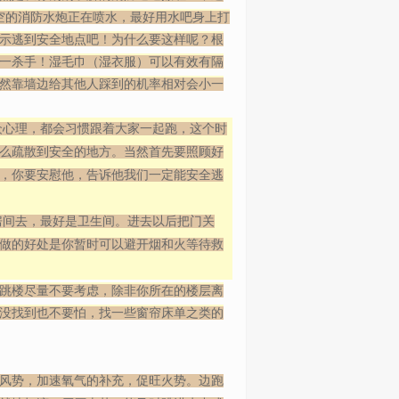
空的消防水炮正在喷水，最好用水吧身上打
示逃到安全地点吧！为什么要这样呢？根
一杀手！湿毛巾（湿衣服）可以有效有隔
然靠墙边给其他人踩到的机率相对会小一
众心理，都会习惯跟着大家一起跑，这个时
么疏散到安全的地方。当然首先要照顾好
，你要安慰他，告诉他我们一定能安全逃
房间去，最好是卫生间。进去以后把门关
做的好处是你暂时可以避开烟和火等待救
跳楼尽量不要考虑，除非你所在的楼层离
没找到也不要怕，找一些窗帘床单之类的
风势，加速氧气的补充，促旺火势。边跑