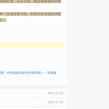
就地打滚，压灭火苗；能及时跳进水中或
时一定保持要冷静。利用你所知道的消防
己。
河图》中惊现国内最早的消防部队——军巡铺
2014-10-15
2014-11-20