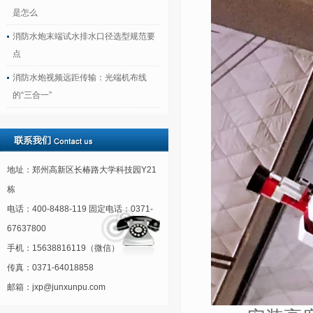
是怎么
消防水炮末端试水排水口径选型规范要
点
消防水炮视频远距传输：光端机布线
的“三合一”
地址：郑州高新区长椿路大学科技园Y21
栋
电话：400-8488-119 固定电话：0371-
67637800
手机：15638816119（微信）
传真：0371-64018858
邮箱：jxp@junxunpu.com