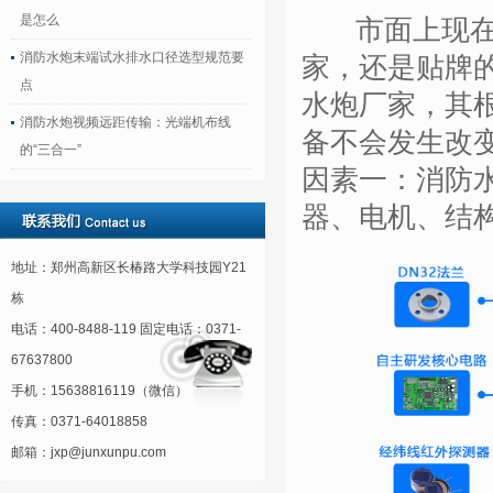
是怎么
市面上现在消
消防水炮末端试水排水口径选型规范要
家，还是贴牌
点
水炮厂家，其
消防水炮视频远距传输：光端机布线
备不会发生改
的“三合一”
因素一：消防
器、电机、结
地址：郑州高新区长椿路大学科技园Y21
栋
电话：400-8488-119 固定电话：0371-
67637800
手机：15638816119（微信）
传真：0371-64018858
邮箱：jxp@junxunpu.com