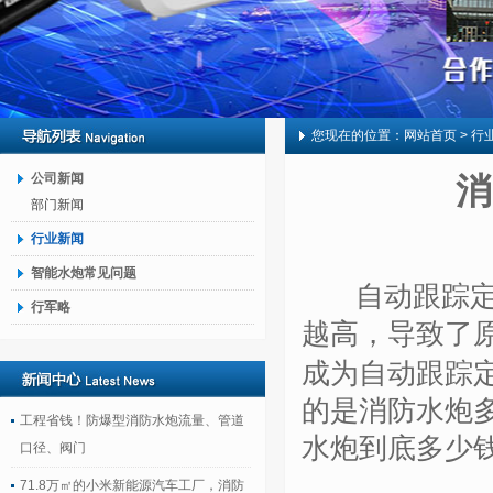
您现在的位置：
网站首页
> 行
公司新闻
消
部门新闻
行业新闻
智能水炮常见问题
自动跟踪定位
行军略
越高，导致了
成为自动跟踪
的是消防水炮
工程省钱！防爆型消防水炮流量、管道
水炮到底多少
口径、阀门
71.8万㎡的小米新能源汽车工厂，消防