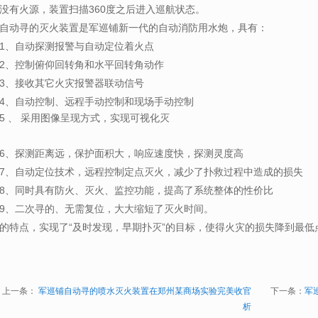
没有火源，装置扫描360度之后进入巡航状态。
自动寻的灭火装置是
军巡铺
新一代的自动消防用水炮，具有：
1、
自动探测报警与自动定位着火点
2、
控制俯仰回转角和水平回转角动作
3、
接收其它火灾报警器联动信号
4、
自动控制、远程手动控制和现场手动控制
5 、 采用图像呈现方式，实现可视化灭
6、
探测距离远，保护面积大，响应速度快，探测灵度高
7、
自动定位技术，远程控制定点灭火，减少了扑救过程中造成的损失
8、
同时具有防火、灭火、监控功能，提高了系统整体的性价比
9、
二次寻的、无需复位，大大缩短了灭火时间。
的特点，实现了“及时发现，早期扑灭”的目标，使得火灾的损失降到最低
上一条：
军巡铺自动寻的喷水灭火装置在郑州某商场实验完美收官
下一条：
军
析